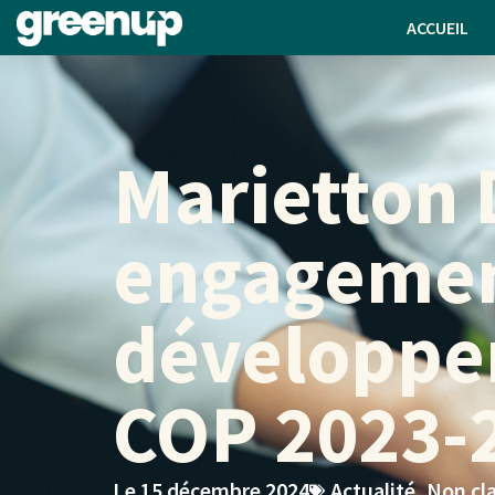
ACCUEIL
Marietton 
engagement
développe
COP 2023-
Le
15 décembre 2024
Actualité
,
Non cl