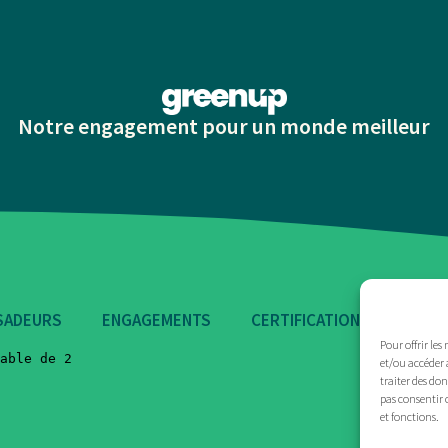
Notre engagement pour un monde meilleur
SADEURS
ENGAGEMENTS
CERTIFICATIONS
ACTU
Pour offrir les
et/ou accéder 
traiter des do
pas consentir 
et fonctions.