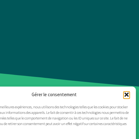
Gérer le consentement
ALITÉS
MARQUES
CONTACT
 meilleures expériences, nous utilisons des technologies telles que les cookies pour stocker
aux informations des appareils. Le fait de consentir à ces technologies nous permettra de
nnées telles que le comportement de navigation ou les ID uniques sur ce site. Le fait de ne
ou de retirer son consentement peut avoir un effet négatif sur certaines caractéristiques