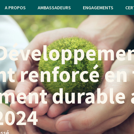
A PROPOS
AMBASSADEURS
ENGAGEMENTS
CER
Développement
 renforcé en 
ment durable 
2024
assé