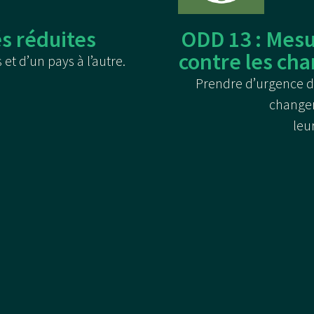
és réduites
ODD 13 : Mesur
contre les ch
 et d’un pays à l’autre.
Prendre d’urgence d
changem
leu