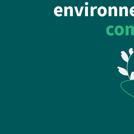
environn
co