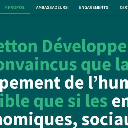
A PROPOS
AMBASSADEURS
ENGAGEMENTS
CER
etton Développ
nvaincus que l
pement de l’hu
ible que si les
e
omiques, socia