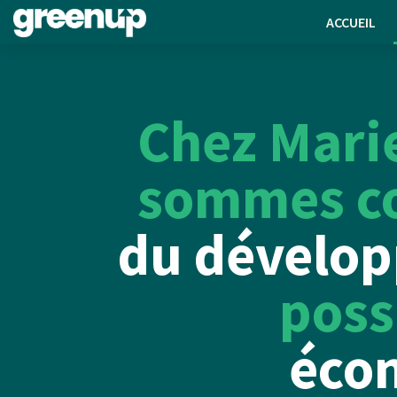
ACCUEIL
Chez Mari
sommes co
du dévelop
poss
écon