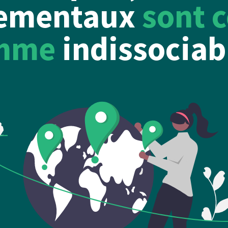
ementaux
sont c
mme
indissociab