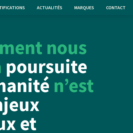
TIFICATIONS
ACTUALITÉS
MARQUES
CONTACT
ement nous
a
poursuite
manité
n’est
njeux
ux et