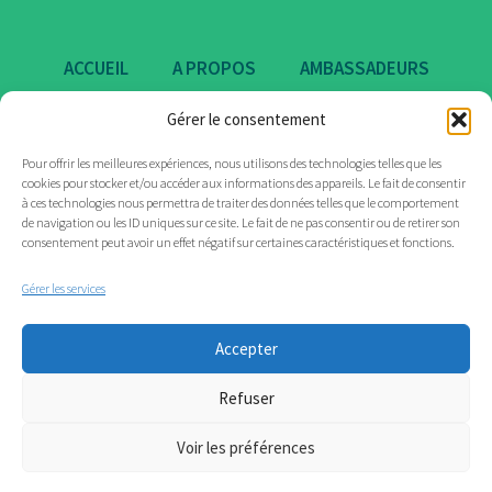
ACCUEIL
A PROPOS
AMBASSADEURS
ENGAGEMENTS
CERTIFICATIONS
Gérer le consentement
Pour offrir les meilleures expériences, nous utilisons des technologies telles que les
ACTUALITÉS
MARQUES
CONTACT
cookies pour stocker et/ou accéder aux informations des appareils. Le fait de consentir
à ces technologies nous permettra de traiter des données telles que le comportement
de navigation ou les ID uniques sur ce site. Le fait de ne pas consentir ou de retirer son
consentement peut avoir un effet négatif sur certaines caractéristiques et fonctions.
Gérer les services
Accepter
Refuser
Voir les préférences