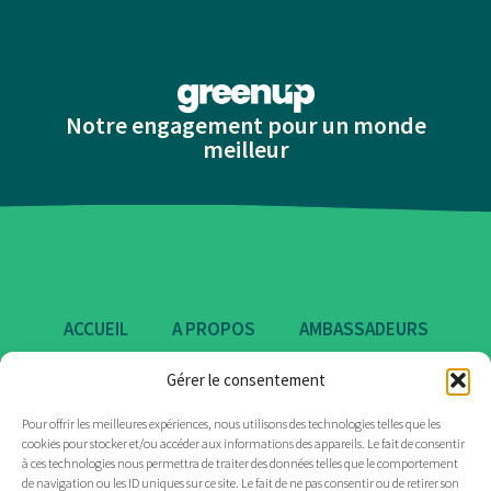
Notre engagement pour un monde
meilleur
ACCUEIL
A PROPOS
AMBASSADEURS
ENGAGEMENTS
CERTIFICATIONS
Gérer le consentement
Pour offrir les meilleures expériences, nous utilisons des technologies telles que les
ACTUALITÉS
MARQUES
CONTACT
cookies pour stocker et/ou accéder aux informations des appareils. Le fait de consentir
à ces technologies nous permettra de traiter des données telles que le comportement
de navigation ou les ID uniques sur ce site. Le fait de ne pas consentir ou de retirer son