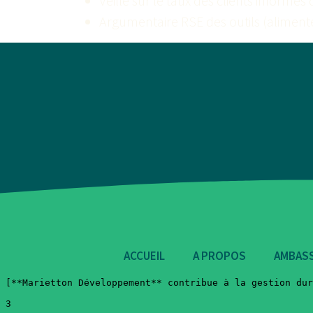
Veille sur le taux des clients informés
Argumentaire RSE des outils (alimen
ACCUEIL
A PROPOS
AMBAS