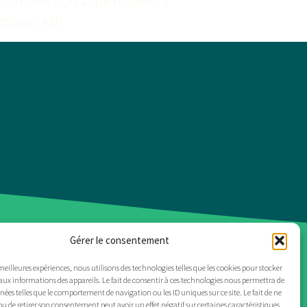
ication CRM ? Ou autre moyen ? )
ciaux / AM)
Gérer le consentement
ALITÉS
MARQUES
CONTACT
 meilleures expériences, nous utilisons des technologies telles que les cookies pour stocker
aux informations des appareils. Le fait de consentir à ces technologies nous permettra de
nnées telles que le comportement de navigation ou les ID uniques sur ce site. Le fait de ne
ou de retirer son consentement peut avoir un effet négatif sur certaines caractéristiques