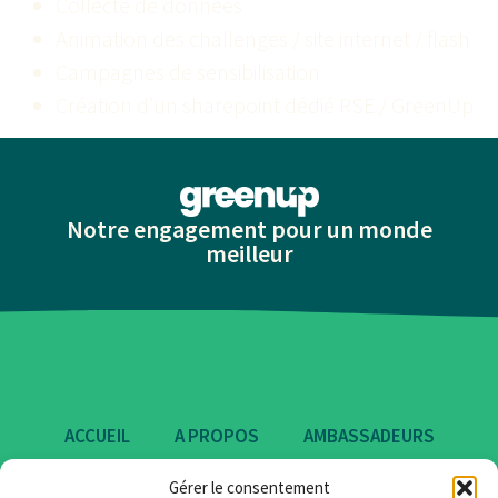
Collecte de données
Animation des challenges / site internet / flash
Campagnes de sensibilisation
Création d’un sharepoint dédié RSE / GreenUp
Notre engagement pour un monde
meilleur
ACCUEIL
A PROPOS
AMBASSADEURS
ENGAGEMENTS
CERTIFICATIONS
Gérer le consentement