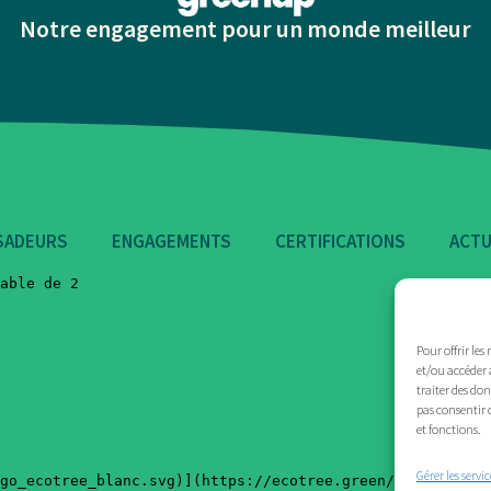
Notre engagement pour un monde meilleur
SADEURS
ENGAGEMENTS
CERTIFICATIONS
ACTU
Pour offrir les
et/ou accéder 
traiter des do
pas consentir 
et fonctions.
Gérer les servic