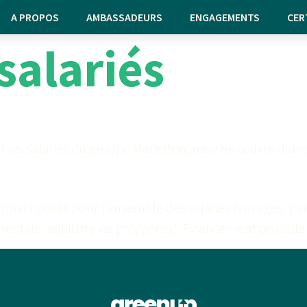
A PROPOS
AMBASSADEURS
ENGAGEMENTS
CER
salariés
r les salariés du groupe Marietton, mise en œuvre d’un
pact positif pour l’ensemble des salariés (voyages, parf
 mentale, équilibre vie pro/perso). Financement possible