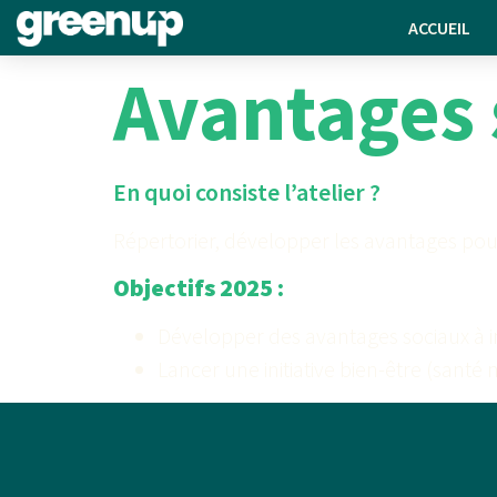
ACCUEIL
Avantages 
En quoi consiste l’atelier ?
Répertorier, développer les avantages pou
Objectifs 2025 :
Développer des avantages sociaux à im
Lancer une initiative bien-être (santé