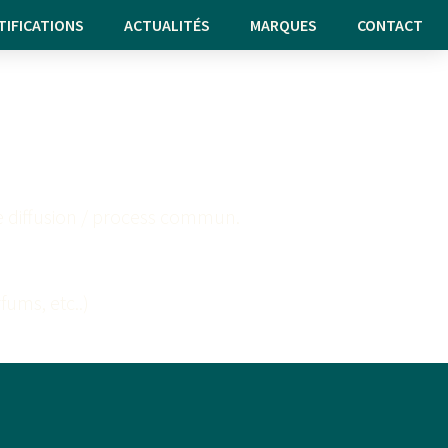
TIFICATIONS
ACTUALITÉS
MARQUES
CONTACT
e diffusion / process commun.
ums, etc..)