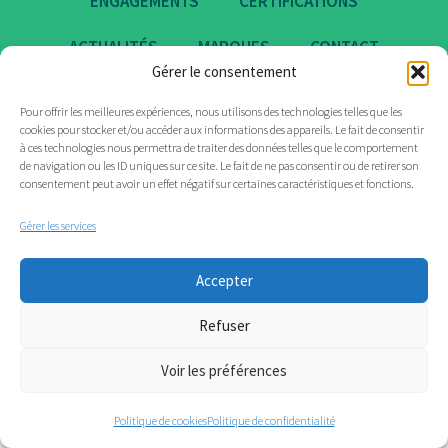
ENGAGEMENTS
CERTIFICATIONS
ACTUALITÉS
MARQUES
CONTACT
Gérer le consentement
Pour offrir les meilleures expériences, nous utilisons des technologies telles que les
cookies pour stocker et/ou accéder aux informations des appareils. Le fait de consentir
à ces technologies nous permettra de traiter des données telles que le comportement
de navigation ou les ID uniques sur ce site. Le fait de ne pas consentir ou de retirer son
consentement peut avoir un effet négatif sur certaines caractéristiques et fonctions.
Gérer les services
Accepter
Refuser
Voir les préférences
Politique de cookies
Politique de confidentialité