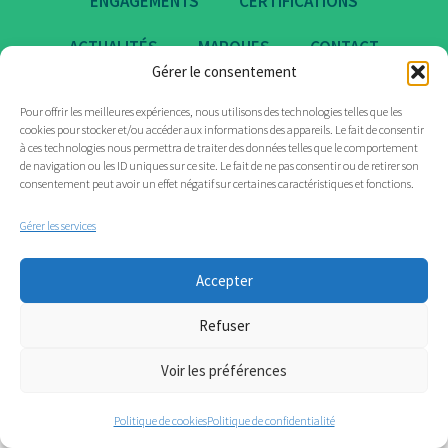
ENGAGEMENTS
CERTIFICATIONS
ACTUALITÉS
MARQUES
CONTACT
Gérer le consentement
Pour offrir les meilleures expériences, nous utilisons des technologies telles que les
cookies pour stocker et/ou accéder aux informations des appareils. Le fait de consentir
à ces technologies nous permettra de traiter des données telles que le comportement
de navigation ou les ID uniques sur ce site. Le fait de ne pas consentir ou de retirer son
consentement peut avoir un effet négatif sur certaines caractéristiques et fonctions.
Gérer les services
Accepter
Refuser
Voir les préférences
Politique de cookies
Politique de confidentialité