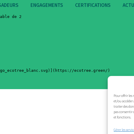
SADEURS
ENGAGEMENTS
CERTIFICATIONS
ACTU
Pour offrir les
et/ou accéder 
traiter des do
pas consentir 
et fonctions.
Gérer les servic