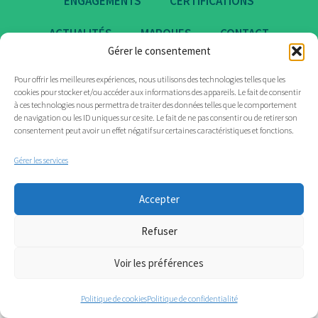
ENGAGEMENTS
CERTIFICATIONS
ACTUALITÉS
MARQUES
CONTACT
Gérer le consentement
Pour offrir les meilleures expériences, nous utilisons des technologies telles que les
cookies pour stocker et/ou accéder aux informations des appareils. Le fait de consentir
à ces technologies nous permettra de traiter des données telles que le comportement
de navigation ou les ID uniques sur ce site. Le fait de ne pas consentir ou de retirer son
consentement peut avoir un effet négatif sur certaines caractéristiques et fonctions.
Gérer les services
Accepter
Refuser
Voir les préférences
Politique de cookies
Politique de confidentialité