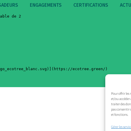
SADEURS
ENGAGEMENTS
CERTIFICATIONS
ACTU
Pour offrir les
et/ou accéder 
traiter des do
pas consentir 
et fonctions.
Gérer les servic