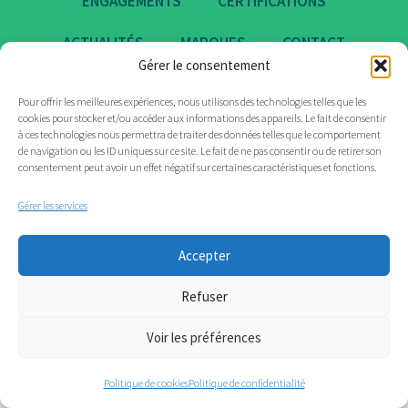
ENGAGEMENTS
CERTIFICATIONS
ACTUALITÉS
MARQUES
CONTACT
Gérer le consentement
Pour offrir les meilleures expériences, nous utilisons des technologies telles que les
cookies pour stocker et/ou accéder aux informations des appareils. Le fait de consentir
à ces technologies nous permettra de traiter des données telles que le comportement
de navigation ou les ID uniques sur ce site. Le fait de ne pas consentir ou de retirer son
consentement peut avoir un effet négatif sur certaines caractéristiques et fonctions.
Gérer les services
Accepter
Refuser
Voir les préférences
Politique de cookies
Politique de confidentialité